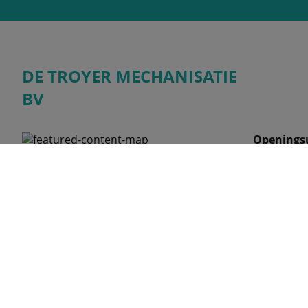
DE TROYER MECHANISATIE
BV
Openings
Maandag
HOOGSTRAAT 154 9550 HERZELE BELGIË
Dinsdag
Woensdag
Donderdag
Vrijdag