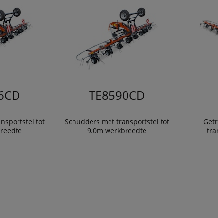
6CD
TE8590CD
nsportstel tot
Schudders met transportstel tot
Getr
reedte
9.0m werkbreedte
tra