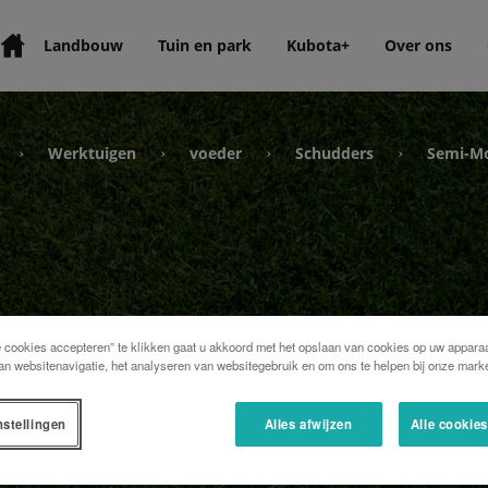
Landbouw
Tuin en park
Kubota+
Over ons
Werktuigen
voeder
Schudders
Semi-M
›
›
›
›
e cookies accepteren” te klikken gaat u akkoord met het opslaan van cookies op uw apparaa
an websitenavigatie, het analyseren van websitegebruik en om ons te helpen bij onze marke
nstellingen
Alles afwijzen
Alle cookie