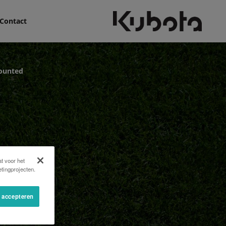
Contact
ounted
t voor het
tingprojecten.
s accepteren