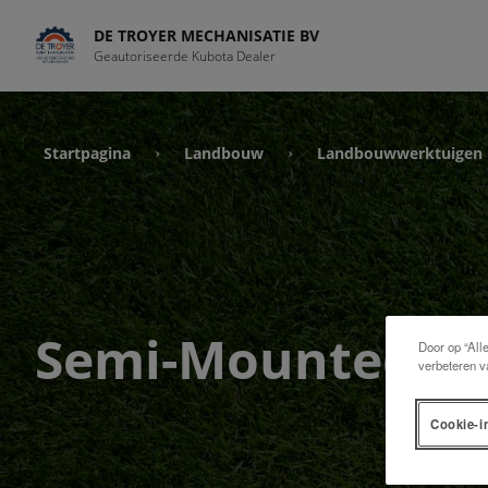
DE TROYER MECHANISATIE BV
Geautoriseerde Kubota Dealer
Startpagina
Landbouw
Landbouwwerktuigen
›
›
Semi-Mounted
Door op “All
verbeteren v
Cookie-i