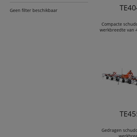
TE40
Geen filter beschikbaar
Compacte schudd
werkbreedte van 4
TE45
Gedragen schudd
werkbree