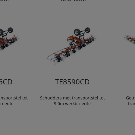
6CD
TE8590CD
nsportstel tot
Schudders met transportstel tot
Getr
reedte
9.0m werkbreedte
tra