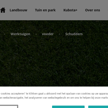
Landbouw
Tuin en park
Kubota+
Over ons
Werktuigen
voeder
Schudders
›
›
›
e cookies accepteren” te klikken gaat u akkoord met het opslaan van cookies op uw apparaa
an websitenavigatie, het analyseren van websitegebruik en om ons te helpen bij onze marke