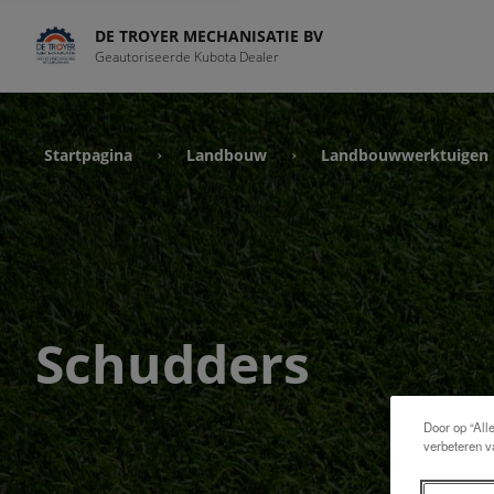
DE TROYER MECHANISATIE BV
Geautoriseerde Kubota Dealer
Startpagina
Landbouw
Landbouwwerktuigen
›
›
Schudders
Door op “All
verbeteren v