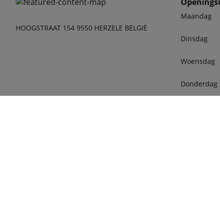
Openings
Maandag
HOOGSTRAAT 154 9550 HERZELE BELGIË
Dinsdag
Woensdag
Donderdag
Vrijdag
Zaterdag
phone
053 63