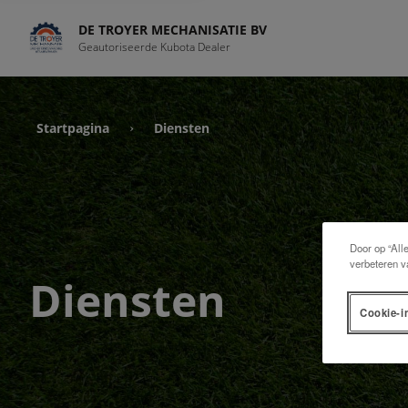
DE TROYER MECHANISATIE BV
Geautoriseerde Kubota Dealer
Startpagina
Diensten
›
Door op “All
verbeteren v
Diensten
Cookie-i