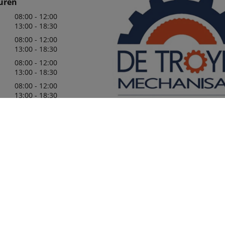
uren
08:00 - 12:00
13:00 - 18:30
08:00 - 12:00
13:00 - 18:30
08:00 - 12:00
13:00 - 18:30
08:00 - 12:00
13:00 - 18:30
08:00 - 12:00
13:00 - 18:00
09:00 - 12:00
13:00 - 16:00
Wij zijn er trots op uw officiële 
in de regio te mogen zijn, met e
leveringsprogramma van Kubota
die aan uw behoeften zullen vol
1732
meer details