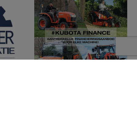
Kubota dealer
Dankzij Kubota Finance kunnen wij u
en compleet
aantrekkelijke financieringsmogelijkheden
 producten
aanbieden. Of het nu gaat om een grote of
doen.
een kleine machine, voor iedere wens is een
oplossing! Wij staan u graag te woord.
Neem contact op