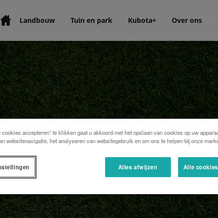
Landbouw
Tuin en park
Kubota+
Over ons
e cookies accepteren” te klikken gaat u akkoord met het opslaan van cookies op uw apparaa
an websitenavigatie, het analyseren van websitegebruik en om ons te helpen bij onze marke
nstellingen
Alles afwijzen
Alle cookie