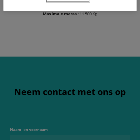
Transmissie
: Powershift
Wielbasis
: 2,72 m
Maximale massa
: 11 500 Kg
Neem contact met ons op
Naam- en voornaam