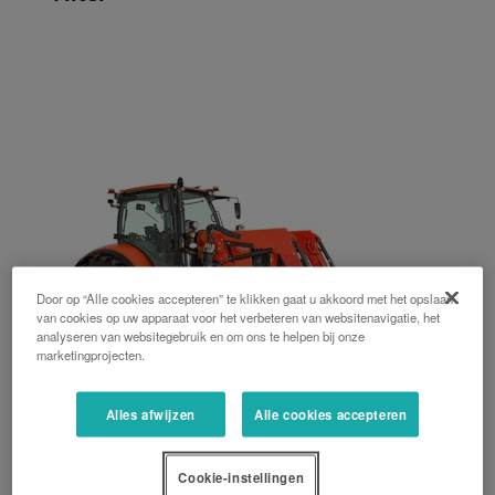
Door op “Alle cookies accepteren” te klikken gaat u akkoord met het opslaan
van cookies op uw apparaat voor het verbeteren van websitenavigatie, het
analyseren van websitegebruik en om ons te helpen bij onze
marketingprojecten.
M6121
Alles afwijzen
Alle cookies accepteren
Vermogen
: 115 pk
Cookie-instellingen
Cilinderinhoud
: 6,1 L