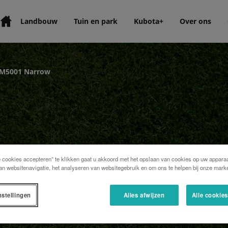
Landbouw
Tuin en park
Kubota+
Over ons
M5001 Narrow
e cookies accepteren” te klikken gaat u akkoord met het opslaan van cookies op uw apparaa
an websitenavigatie, het analyseren van websitegebruik en om ons te helpen bij onze marke
nstellingen
Alles afwijzen
Alle cookie