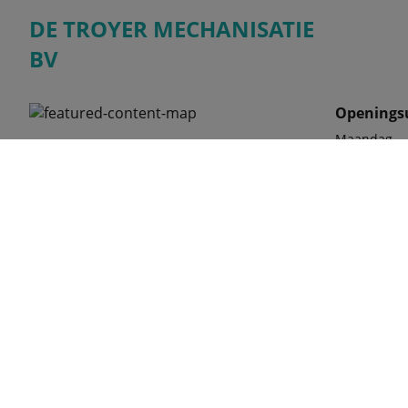
DE TROYER MECHANISATIE
BV
Openings
Maandag
HOOGSTRAAT 154 9550 HERZELE BELGIË
Dinsdag
Woensdag
Donderdag
Vrijdag
Zaterdag