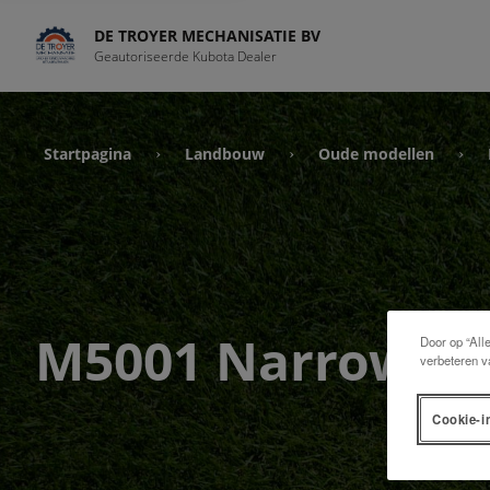
DE TROYER MECHANISATIE BV
Geautoriseerde Kubota Dealer
Startpagina
Landbouw
Oude modellen
›
›
›
M5001 Narrow
Door op “All
verbeteren v
Cookie-i