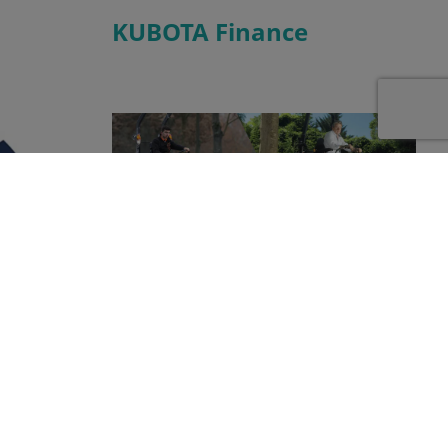
KUBOTA Finance
Kubota dealer
Dankzij Kubota Finance kunnen wij u
en compleet
aantrekkelijke financieringsmogelijkheden