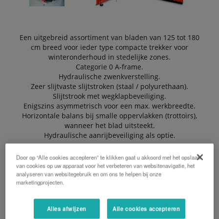
Een uitgebreid assortiment van bladen van 125 tot 180
cm breed voor ieder type compacte trekker voor
winteronderhoud in stedelijke zones.
Categorie 0 A-frame.
Hydraulische zwenkverstelling.
Zeer slijtvaste slijtstroken (staal / polyurethaan).
Slijtstrook met wegklapbeveiliging.
Enigszins asymmetrisch voor een max. werkbreedte.
Horizontale balans bij smalle oppervlakken (trottoirs),
wanneer het blad uitsteekt.
Hydraulische aanrijbeveiliging als optie.
Door op “Alle cookies accepteren” te klikken gaat u akkoord met het opslaan
van cookies op uw apparaat voor het verbeteren van websitenavigatie, het
EEN OFFERTE AANVRAGEN
analyseren van websitegebruik en om ons te helpen bij onze
marketingprojecten.
BROCHURE
Alles afwijzen
Alle cookies accepteren