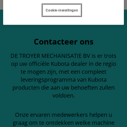
Cookie-instellingen
Contacteer ons
DE TROYER MECHANISATIE BV is er trots
op uw officiële Kubota dealer in de regio
te mogen zijn, met een compleet
leveringsprogramma van Kubota
producten die aan uw behoeften zullen
voldoen.
Onze ervaren medewerkers helpen u
graag om te ontdekken welke machine