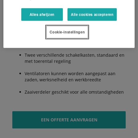
Zaai instellingen kunnen worden ingesteld via
de cabine, ook tijdens de werkgang
Alles afwijzen
Alle cookies accepteren
Zeer geschikt voor het zaaien van een
groenbemester
Cookie-instellingen
Veilige toegang tot zaadtank
Twee verschillende schakelkasten, standaard en
met toerental regeling
Ventilatoren kunnen worden aangepast aan
zaden, werksnelheid en werkbreedte
Zaaiverdeler geschikt voor alle omstandigheden
EEN OFFERTE AANVRAGEN