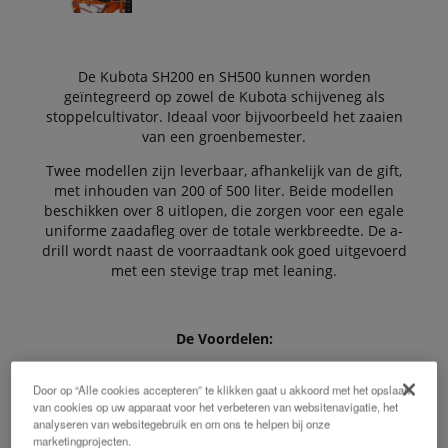
De Kubota SH200 en SH500 kunnen worden
geïntegreerd op zowel de Kubota schijveneg als
stoppelcultivator. Ideaal voor bijvoorbeeld het zaaien
van een groenbemester.
Twee modellen zijn leverbaar, afhankelijk van de gift,
met inhouden van 200 of 500 liter. Beide modellen
beschikken over 8 uitlopen, die zorgen voor een egale
uniforme zaadafleg over de totale werkbreedte. De a-
drill wordt naast de voorraadtank ook goed uitgevoerd
met een stevige trap met leaning.
De Voordelen:
Door op “Alle cookies accepteren” te klikken gaat u akkoord met het opslaan
van cookies op uw apparaat voor het verbeteren van websitenavigatie, het
analyseren van websitegebruik en om ons te helpen bij onze
Exact en snel werken
marketingprojecten.