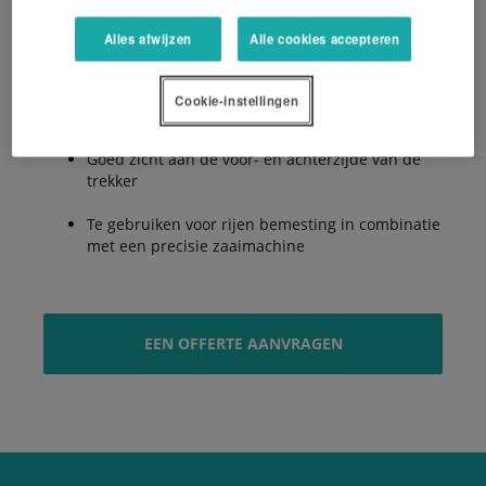
Alles afwijzen
Alle cookies accepteren
Ideale gewichtsverdeling
Cookie-instellingen
Verbeterde veiligheid en wendbaarheid
Goed zicht aan de voor- en achterzijde van de
trekker
Te gebruiken voor rijen bemesting in combinatie
met een precisie zaaimachine
EEN OFFERTE AANVRAGEN