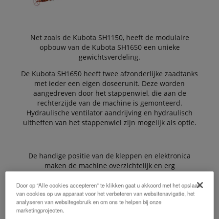
Net zoals de Kubota SH1150, heeft de modulaire
opbouw van de Kubota SH1650 een unieke
gewichtsverdeling.
De Kubota SH1650 heeft twee afzonderlijke zaadtanks
met ieder een eigen doseerunit. Deze worden
aangedreven door het stappenwiel, die aan de
rechterzijde van de machine is gemonteerd.
Hydraulische ventilator aandrijving en hydraulisch
uitheffen van het stappenwiel zijn mogelijk als optie.
De handige positie van de kleppen en elektronica
maken de machine overzichtelijk en erg
gebruiksvriendelijk voor het uitvoeren van onderhoud.
Door op “Alle cookies accepteren” te klikken gaat u akkoord met het opslaan
van cookies op uw apparaat voor het verbeteren van websitenavigatie, het
analyseren van websitegebruik en om ons te helpen bij onze
De Voordelen:
marketingprojecten.