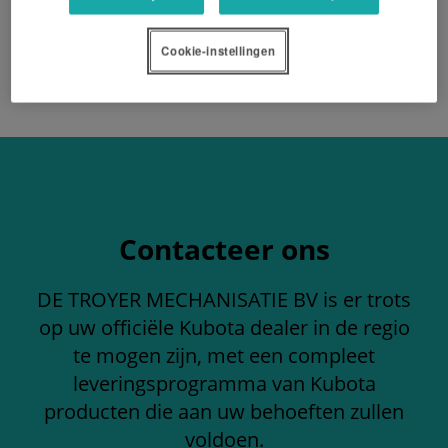
EEN OFFERTE AANVRAGEN
Cookie-instellingen
Contacteer ons
DE TROYER MECHANISATIE BV is er trots
op uw officiële Kubota dealer in de regio
te mogen zijn, met een compleet
leveringsprogramma van Kubota
producten die aan uw behoeften zullen
voldoen.