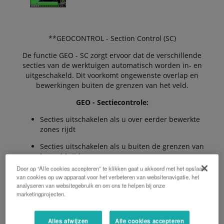
**GEOCONTROL - Section Control (SC)
De functie GEO - SC zorgt ervoor dat de verschillende
secties van de werktuigen automatisch worden in- en
uitgeschakeld. Dit voorkomt ongewenste overlap en
bewerkingen buiten de grenzen van het veld.
GEO - Sectiecontrole:
Secties uitschakelen als u over eerder bewerkte
zones rijdt
Secties uitschakelen als u buiten de grenzen van
het veld rijdt
Door op “Alle cookies accepteren” te klikken gaat u akkoord met het opslaan
Secties uitschakelen als u achteruit rijdt
van cookies op uw apparaat voor het verbeteren van websitenavigatie, het
analyseren van websitegebruik en om ons te helpen bij onze
Kopakkerbeheer
marketingprojecten.
Handmatig onderbreken mogelijk
Alles afwijzen
Alle cookies accepteren