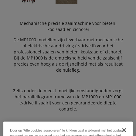
Mechanische precisie zaaimachine voor bieten,
koolzaad en cichorei
De MP1000 modellen zijn leverbaar met mechanische
of elektrische aandrijving (e-drive II) voor het
professioneel zaaien van bieten, koolzaad of cichorei.
Bij de MP1000 is de omtreksnelheid van de zaaischijf
precies even hoog als de rijsnelheid met als resultaat
de nulafleg.
Zelfs onder de meest moeilijke omstandigheden zorgt
het parallellogram frame van de MP1000 en MP1000
e-drive II zaairij voor een gegarandeerde diepte
controle.
De starre frames zijn verkrijgbaar in werkbreedten
Door op “Alle cookies accepteren” te klikken gaat u akkoord met het opslaan
van 3, 6, en 9 meter. Het comfortabele en
van cookies op uw apparaat voor het verbeteren van websitenavigatie, het