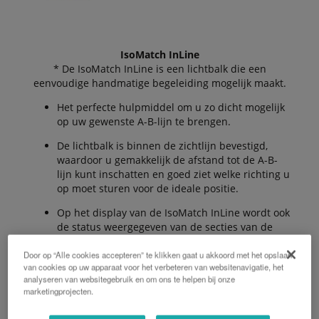
IsoMatch InLine
* De IsoMatch InLine is een lichtbalk die een
eenvoudige handmatige begeleiding mogelijk maakt.
Het perfecte hulpmiddel om u zo dicht mogelijk
op uw gewenste A-B-lijn te brengen.
De lichtbalk is binnen de zichtlijn bevestigd,
waardoor u gemakkelijk de afstand tot de A-B-
lijn kunt inschatten en goed ziet welke richting u
op moet sturen voor de ideale positie.
Op het display van de IsoMatch InLine wordt ook
de status weergegeven van de secties van de
machine, wat het gebruiksgemak verder
verhoogt.
Door op “Alle cookies accepteren” te klikken gaat u akkoord met het opslaan
van cookies op uw apparaat voor het verbeteren van websitenavigatie, het
De ledverlichting kan tijdens nachtelijke
analyseren van websitegebruik en om ons te helpen bij onze
marketingprojecten.
werkzaamheden worden gedimd.
Afstand tot A-B-lijn met led-indicator en een