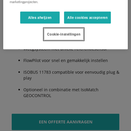
marketingprojecten.
De Voordelen:
Alles afwijzen
Alle cookies accepteren
Cookie-instellingen
RotaFlow strooisysteem
Weegsysteem met unieke referentiesensor
FlowPilot voor snel en gemakkelijk instellen
ISOBUS 11783 compatible voor eenvoudig plug &
play
Optioneel in combinatie met IsoMatch
GEOCONTROL
EEN OFFERTE AANVRAGEN