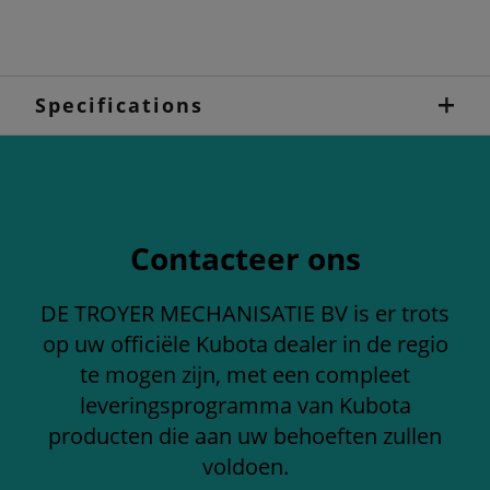
Specifications
Contacteer ons
DE TROYER MECHANISATIE BV is er trots
op uw officiële Kubota dealer in de regio
te mogen zijn, met een compleet
leveringsprogramma van Kubota
producten die aan uw behoeften zullen
voldoen.