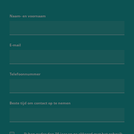
Naam- en voornaam
E-mail
Telefoonnummer
Beste tijd om contact op te nemen
Ik ben ouder dan 16 jaar en ga akkoord met het gebruik