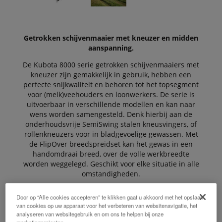
Getrokken schijvenmaaier met kneuzer en midden
aanspanning.
De Kubota 8000 serie getrokken schijvenmaaiers met
kneuzer zijn gemakkelijk in gebruik, hebben een
perfecte snijkwaliteit en behoren tot het topsegment
voor (melk)veehouders en loonwerkers. De serie is
uitvoerbaar in verschillende modellen en kan naar
wens worden samengesteld. Denk hierbij aan de
onderhoudsvrije SemiSwing stalen kneusvingers, of
rollenkneuzers voor in bladgevoelige gewassen. Met
de FlipOver breedspreidset kan het gewas in een
handomdraai breed, over de volle werkbreedte
worden weggelegd. Geschikt voor elke situatie in alle
omstandigheden.
Door op “Alle cookies accepteren” te klikken gaat u akkoord met het opslaan
van cookies op uw apparaat voor het verbeteren van websitenavigatie, het
De Voordelen
analyseren van websitegebruik en om ons te helpen bij onze