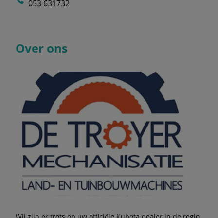
053 631732
Over ons
Wij zijn er trots op uw officiële Kubota dealer in de regio