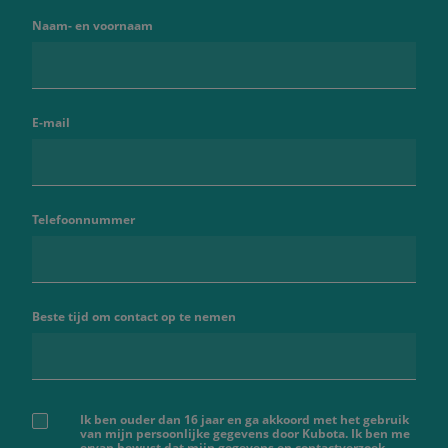
Naam- en voornaam
E-mail
Telefoonnummer
Beste tijd om contact op te nemen
Ik ben ouder dan 16 jaar en ga akkoord met het gebruik
van mijn persoonlijke gegevens door Kubota. Ik ben me
ervan bewust dat mijn gegevens en contactverzoek