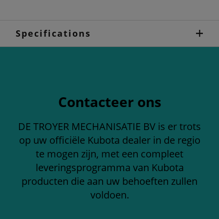
Specifications
Contacteer ons
DE TROYER MECHANISATIE BV is er trots
op uw officiële Kubota dealer in de regio
te mogen zijn, met een compleet
leveringsprogramma van Kubota
producten die aan uw behoeften zullen
voldoen.