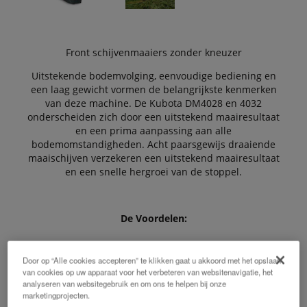
Front schijvenmaaiers zonder kneuzer
Uitstekende bodemvolging, eenvoudige bediening en
een laag gewicht vormen de belangrijkste kenmerken
van deze machine. De Kubota DM4028 en 4032
onderscheiden zich door een uitstekend maairesultaat
en een prima aanpassing aan alle
bodemomstandigheden. Acht paarsgewijs draaiende
maaischijven verzekeren een uitstekend maairesultaat
en een snelle hergroei van de stoppel.
De Voordelen:
Door op “Alle cookies accepteren” te klikken gaat u akkoord met het opslaan
van cookies op uw apparaat voor het verbeteren van websitenavigatie, het
2,8-3,2 m werkbreedte
analyseren van websitegebruik en om ons te helpen bij onze
marketingprojecten.
Obstakelbeveiliging