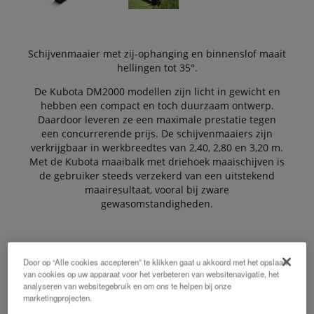
Schijvenmaaier met zij-ophanging en binnenslof maait
hellingen tot 35°.
De Kubota DM2000 modellen zijn licht in gewicht en
hebben een compact en toch duurzaam ontwerp.
Daardoor leveren ze een maximale prestatie tegen
een concurrerende prijs. De schijvenmaaiers zijn
verkrijgbaar in werkbreedtes van 2,40, 2,80 en 3,20 m.
Met de Kubota maaibalk met driehoek maaischijven is
de gebruiker steeds verzekerd van een uitstekend
maairesultaat, vooral bij zware
gewasomstandigheden.
De Voordelen:
Door op “Alle cookies accepteren” te klikken gaat u akkoord met het opslaan
van cookies op uw apparaat voor het verbeteren van websitenavigatie, het
analyseren van websitegebruik en om ons te helpen bij onze
marketingprojecten.
Obstakelbeveiliging