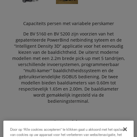
Capaciteits persen met variabele perskamer
De BV 5160 en BV 5200 zijn voorzien van het
gepatenteerde PowerBind netbinding syteem en de
“Intelligent Density 3D” applicatie voor het eenvoudig
kiezen van de baaldichtheid. De uiterst moderne
modellen met een 2.2m brede pick-up met 5 tandrijen,
verschillende invoersystemen, programmeerbaar
“multi-kamer” baaldichtheidssysteem en de
gebruiksvriendelijke ISOBUS bediening. De twee
modellen bieden baaldiameters van 0.60m tot
respectievelijk 1.65m en 2.00m. De baaldiameter
wordt gemakkelijk ingesteld via de
bedieningsterminal.
De Voordelen:
Door op “Alle cookies accepteren” te klikken gaat u akkoord met het opslaan
van cookies op uw apparaat voor het verbeteren van websitenavigatie, het